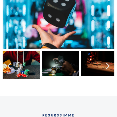
RESURSSIMME