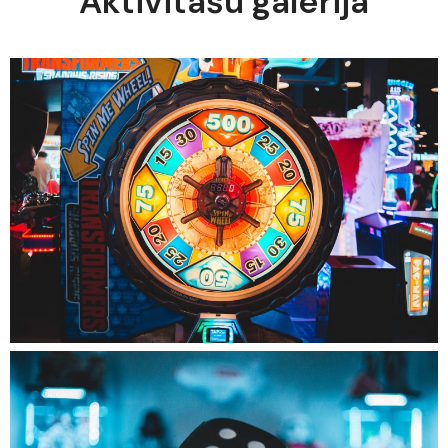
Aktivitāšu galerija