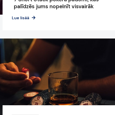
palīdzēs jums nopelnīt visvairāk
Lue lisää