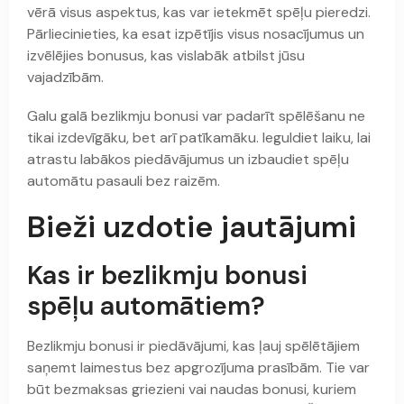
vērā visus aspektus, kas var ietekmēt spēļu pieredzi.
Pārliecinieties, ka esat izpētījis visus nosacījumus un
izvēlējies bonusus, kas vislabāk atbilst jūsu
vajadzībām.
Galu galā bezlikmju bonusi var padarīt spēlēšanu ne
tikai izdevīgāku, bet arī patīkamāku. Ieguldiet laiku, lai
atrastu labākos piedāvājumus un izbaudiet spēļu
automātu pasauli bez raizēm.
Bieži uzdotie jautājumi
Kas ir bezlikmju bonusi
spēļu automātiem?
Bezlikmju bonusi ir piedāvājumi, kas ļauj spēlētājiem
saņemt laimestus bez apgrozījuma prasībām. Tie var
būt bezmaksas griezieni vai naudas bonusi, kuriem