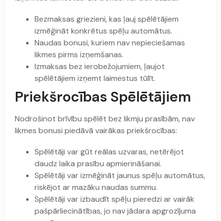
Bezmaksas griezieni, kas ļauj spēlētājiem
izmēģināt konkrētus spēļu automātus.
Naudas bonusi, kuriem nav nepieciešamas
likmes pirms izņemšanas.
Izmaksas bez ierobežojumiem, ļaujot
spēlētājiem izņemt laimestus tūlīt.
Priekšrocības Spēlētājiem
Nodrošinot brīvību spēlēt bez likmju prasībām, nav
likmes bonusi piedāvā vairākas priekšrocības:
Spēlētāji var gūt reālas uzvaras, netērējot
daudz laika prasību apmierināšanai.
Spēlētāji var izmēģināt jaunus spēļu automātus,
riskējot ar mazāku naudas summu.
Spēlētāji var izbaudīt spēļu pieredzi ar vairāk
pašpārliecinātības, jo nav jādara apgrozījuma