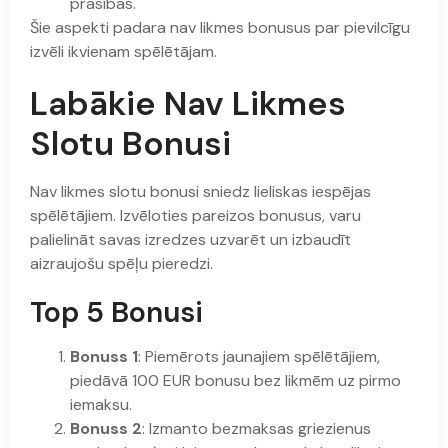
prasības.
Šie aspekti padara nav likmes bonusus par pievilcīgu
izvēli ikvienam spēlētājam.
Labākie Nav Likmes
Slotu Bonusi
Nav likmes slotu bonusi sniedz lieliskas iespējas
spēlētājiem. Izvēloties pareizos bonusus, varu
palielināt savas izredzes uzvarēt un izbaudīt
aizraujošu spēļu pieredzi.
Top 5 Bonusi
Bonuss 1
: Piemērots jaunajiem spēlētājiem,
piedāvā 100 EUR bonusu bez likmēm uz pirmo
iemaksu.
Bonuss 2
: Izmanto bezmaksas griezienus