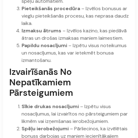
spēļu automātiem.
Pieteikšanās procedūra
– Izvēlos bonusus ar
vieglu pieteikšanās procesu, kas neprasa daudz
laika.
Izmaksu ātrums
– Izvēlos kazino, kas piedāvā
ātras un drošas izmaksas maniem laimestiem.
Papildu nosacījumi
– Izpētu visus noteikumus
un nosacījumus, kas var ietekmēt bonusa
izmantošanu.
Izvairīšanās No
Nepatīkamiem
Pārsteigumiem
Sīkie drukas nosacījumi
– Izpētu visus
nosacījumus, lai izvairītos no pārsteigumiem par
likmēm vai izņemšanas ierobežojumiem.
Spēļu ierobežojumi
– Pārliecinos, ka izvēlētais
bonuss darbojas uz maniem iecienītākajiem