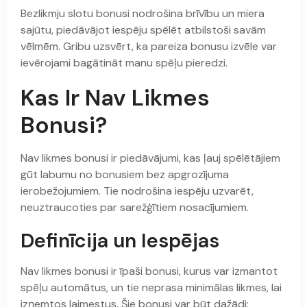
Bezlikmju slotu bonusi nodrošina brīvību un miera
sajūtu, piedāvājot iespēju spēlēt atbilstoši savām
vēlmēm. Gribu uzsvērt, ka pareiza bonusu izvēle var
ievērojami bagātināt manu spēļu pieredzi.
Kas Ir Nav Likmes
Bonusi?
Nav likmes bonusi ir piedāvājumi, kas ļauj spēlētājiem
gūt labumu no bonusiem bez apgrozījuma
ierobežojumiem. Tie nodrošina iespēju uzvarēt,
neuztraucoties par sarežģītiem nosacījumiem.
Definīcija un Iespējas
Nav likmes bonusi ir īpaši bonusi, kurus var izmantot
spēļu automātus, un tie neprasa minimālas likmes, lai
izņemtos laimestus. Šie bonusi var būt dažādi: