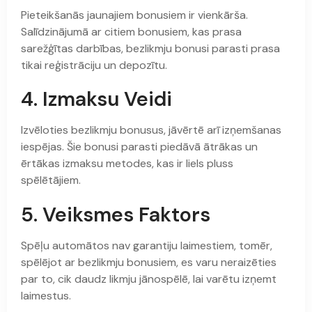
Pieteikšanās jaunajiem bonusiem ir vienkārša.
Salīdzinājumā ar citiem bonusiem, kas prasa
sarežģītas darbības, bezlikmju bonusi parasti prasa
tikai reģistrāciju un depozītu.
4. Izmaksu Veidi
Izvēloties bezlikmju bonusus, jāvērtē arī izņemšanas
iespējas. Šie bonusi parasti piedāvā ātrākas un
ērtākas izmaksu metodes, kas ir liels pluss
spēlētājiem.
5. Veiksmes Faktors
Spēļu automātos nav garantiju laimestiem, tomēr,
spēlējot ar bezlikmju bonusiem, es varu neraizēties
par to, cik daudz likmju jānospēlē, lai varētu izņemt
laimestus.