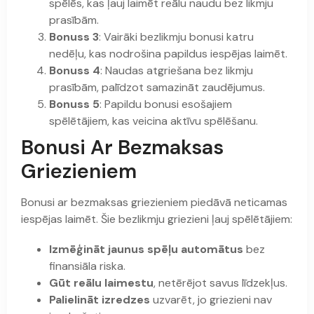
spēlēs, kas ļauj laimēt reālu naudu bez likmju
prasībām.
Bonuss 3
: Vairāki bezlikmju bonusi katru
nedēļu, kas nodrošina papildus iespējas laimēt.
Bonuss 4
: Naudas atgriešana bez likmju
prasībām, palīdzot samazināt zaudējumus.
Bonuss 5
: Papildu bonusi esošajiem
spēlētājiem, kas veicina aktīvu spēlēšanu.
Bonusi Ar Bezmaksas
Griezieniem
Bonusi ar bezmaksas griezieniem piedāvā neticamas
iespējas laimēt. Šie bezlikmju griezieni ļauj spēlētājiem:
Izmēģināt jaunus spēļu automātus
bez
finansiāla riska.
Gūt reālu laimestu
, netērējot savus līdzekļus.
Palielināt izredzes
uzvarēt, jo griezieni nav