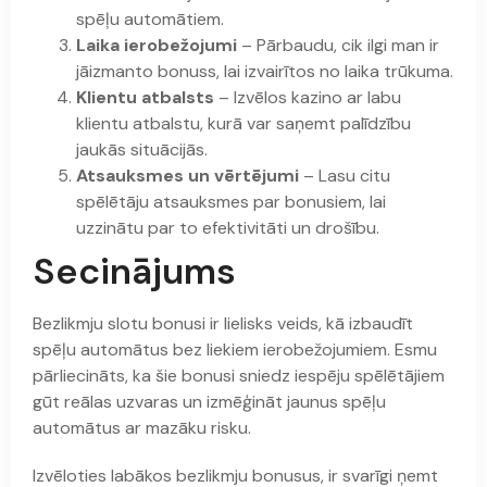
spēļu automātiem.
Laika ierobežojumi
– Pārbaudu, cik ilgi man ir
jāizmanto bonuss, lai izvairītos no laika trūkuma.
Klientu atbalsts
– Izvēlos kazino ar labu
klientu atbalstu, kurā var saņemt palīdzību
jaukās situācijās.
Atsauksmes un vērtējumi
– Lasu citu
spēlētāju atsauksmes par bonusiem, lai
uzzinātu par to efektivitāti un drošību.
Secinājums
Bezlikmju slotu bonusi ir lielisks veids, kā izbaudīt
spēļu automātus bez liekiem ierobežojumiem. Esmu
pārliecināts, ka šie bonusi sniedz iespēju spēlētājiem
gūt reālas uzvaras un izmēģināt jaunus spēļu
automātus ar mazāku risku.
Izvēloties labākos bezlikmju bonusus, ir svarīgi ņemt